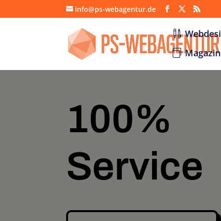
info@ps-webagentur.de
Webdes
Magazin
100%
Service