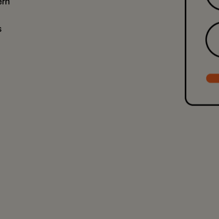
ern
s