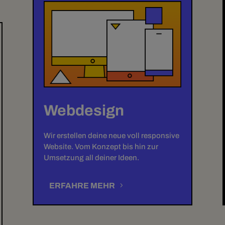
Webdesign
Wir erstellen deine neue voll responsive
Website. Vom Konzept bis hin zur
Umsetzung all deiner Ideen.
ERFAHRE MEHR