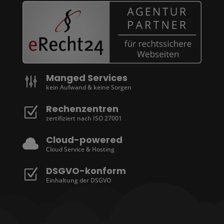
Manged Services
g
kein Aufwand & keine Sorgen
Rechenzentren
Z
zertifiziert nach ISO 27001
Cloud-powered

Cloud Service & Hosting
DSGVO-konform
Z
Einhaltung der DSGVO