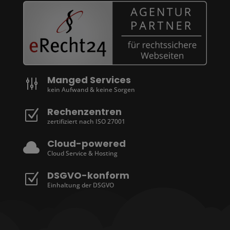
Manged Services
g
kein Aufwand & keine Sorgen
Rechenzentren
Z
zertifiziert nach ISO 27001
Cloud-powered

Cloud Service & Hosting
DSGVO-konform
Z
Einhaltung der DSGVO