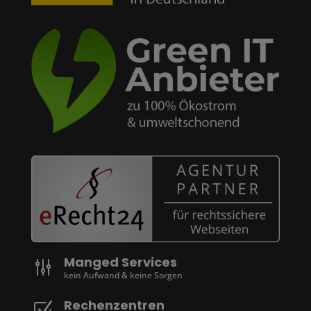
Manged Services
g
kein Aufwand & keine Sorgen
Rechenzentren
Z